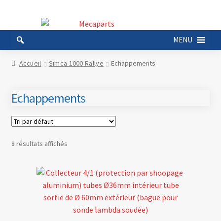
Aller
Aller
à
au
MENU
la
contenu
navigation
Accueil
Simca 1000 Rallye
Echappements
Echappements
8 résultats affichés