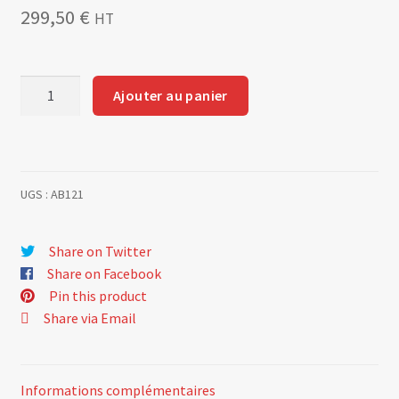
299,50
€
HT
quantité
Ajouter au panier
de
Collecteur
Sport
en
UGS :
AB121
acier
avec
un
Share on Twitter
choopage
Share on Facebook
clair
Pin this product
forme
Share via Email
2Y
(montage
avec
Informations complémentaires
AB120)