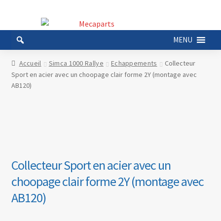
Aller
Aller
à
au
MENU
la
contenu
navigation
Accueil
Simca 1000 Rallye
Echappements
Collecteur
Sport en acier avec un choopage clair forme 2Y (montage avec
AB120)
Collecteur Sport en acier avec un
choopage clair forme 2Y (montage avec
AB120)