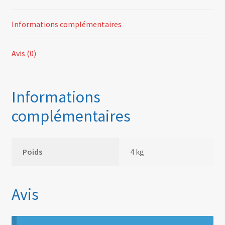
sortie
de
Informations complémentaires
Ø
50mm
extérieur
Avis (0)
(bague
pour
sonde
Informations
lambda
complémentaires
soudée)
Poids
4 kg
Avis