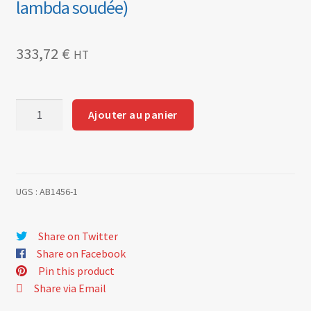
lambda soudée)
333,72
€
HT
quantité
Ajouter au panier
de
Collecteur
4/1
tubes
UGS :
AB1456-1
en
acier
(protection
Share on Twitter
par
Share on Facebook
shoopage
Pin this product
aluminium)
Share via Email
tube