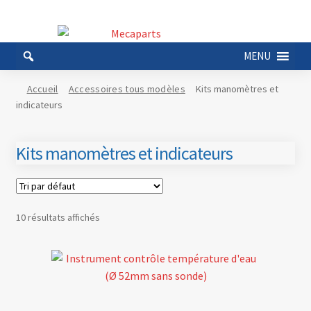
Aller
Aller
à
au
MENU
la
contenu
navigation
Accueil
Accessoires tous modèles
Kits manomètres et
indicateurs
Kits manomètres et indicateurs
10 résultats affichés