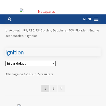
Aller
Aller
à
au
MENU
la
contenu
navigation
Accueil
R8, R10, R8 Gordini, Dauphine, 4CV, Floride
Engine
accessories
Ignition
Ignition
Affichage de 1–12 sur 15 résultats
1
2