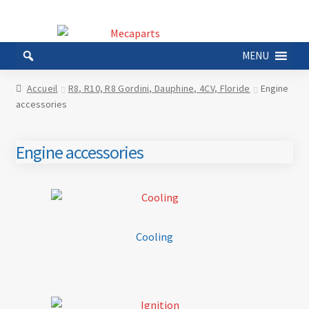
Aller
Aller
à
au
MENU
la
contenu
navigation
Accueil
R8, R10, R8 Gordini, Dauphine, 4CV, Floride
Engine
accessories
Engine accessories
Cooling