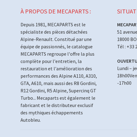
À PROPOS DE MECAPARTS :
SITUAT
Depuis 1981, MECAPARTS est le
MECAPAR
spécialiste des pièces détachées
51 avenue
Alpine-Renault. Constitué par une
18000 B
équipe de passionnés, le catalogue
Tél : +33 
MECAPARTS regroupe l'offre la plus
OUVERTU
complète pour l'entretien, la
Lundi – j
restauration et l'amélioration des
18h00Vend
performances des Alpine A110, A310,
-17h00
GTA, A610, mais aussi des R8 Gordini,
R12 Gordini, R5 Alpine, Supercinq GT
Turbo... Mecaparts est également le
fabricant et le distributeur exclusif
des mythiques échappements
Autobleu.