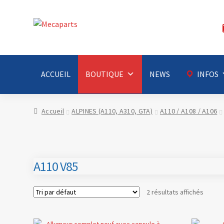
Aller
Aller
à
au
la
contenu
navigation
ACCUEIL
BOUTIQUE
NEWS
INFOS
Accueil
ALPINES (A110, A310, GTA)
A110 / A108 / A106
A110 V85
2 résultats affichés