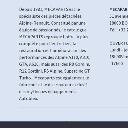
Depuis 1981, MECAPARTS est le
MECAPAR
spécialiste des pièces détachées
51 avenue
Alpine-Renault. Constitué par une
18000 B
équipe de passionnés, le catalogue
Tél : +33 
MECAPARTS regroupe l'offre la plus
OUVERTU
complète pour l'entretien, la
Lundi – j
restauration et l'amélioration des
18h00Vend
performances des Alpine A110, A310,
-17h00
GTA, A610, mais aussi des R8 Gordini,
R12 Gordini, R5 Alpine, Supercinq GT
Turbo... Mecaparts est également le
fabricant et le distributeur exclusif
des mythiques échappements
Autobleu.
© MECAPARTS 2021 ~ création site
Web18.net