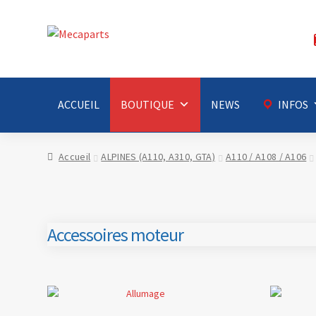
Aller
Aller
à
au
la
contenu
navigation
ACCUEIL
BOUTIQUE
NEWS
INFOS
Accueil
ALPINES (A110, A310, GTA)
A110 / A108 / A106
Accessoires moteur