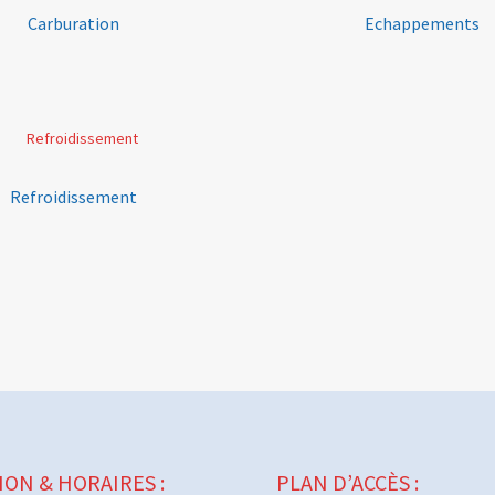
Carburation
Echappements
Refroidissement
ION & HORAIRES :
PLAN D’ACCÈS :