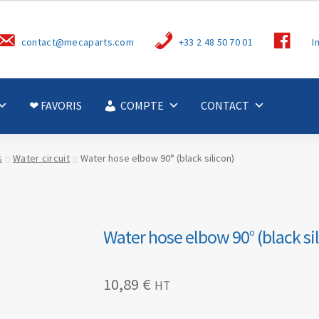
S
contact@mecaparts.com
+33 2 48 50 70 01
I
u
i
v
e
z
-
❤ FAVORIS
COMPTE
CONTACT
n
o
u
s
s
Water circuit
Water hose elbow 90° (black silicon)
Water hose elbow 90° (black si
10,89
€
HT