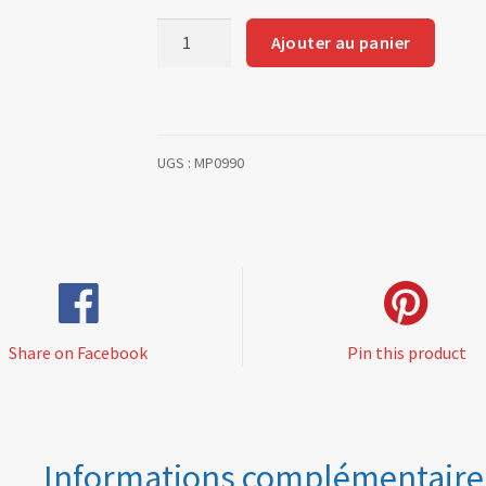
quantité
Ajouter au panier
de
Water
hose
elbow
UGS :
MP0990
90°
(black
silicon)
Share on Facebook
Pin this product
Informations complémentaire