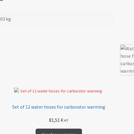
,03 kg
Set of 12 water hoses for carburator warming
81,51
€
HT