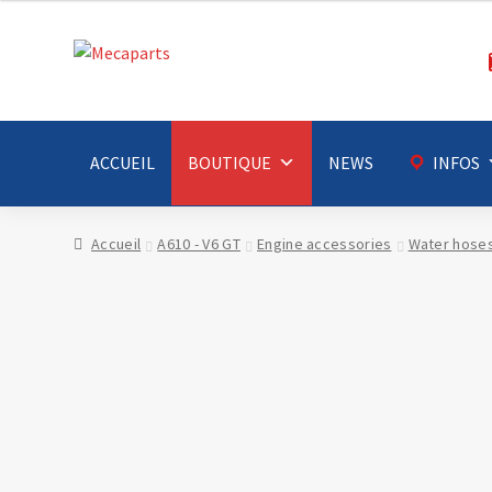
Aller
Aller
à
au
la
contenu
navigation
ACCUEIL
BOUTIQUE
NEWS
INFOS
Accueil
A610 - V6 GT
Engine accessories
Water hose