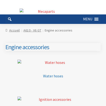
Aller
Aller
à
au
MENU
la
contenu
navigation
Accueil
A610 - V6 GT
Engine accessories
Engine accessories
Water hoses