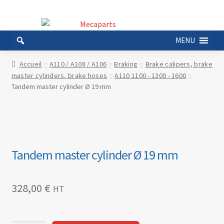
Aller
Aller
à
au
MENU
la
contenu
navigation
Accueil
A110 / A108 / A106
Braking
Brake calipers, brake
master cylinders, brake hoses
A110 1100 - 1300 - 1600
Tandem master cylinder Ø 19 mm
Tandem master cylinder Ø 19 mm
328,00
€
HT