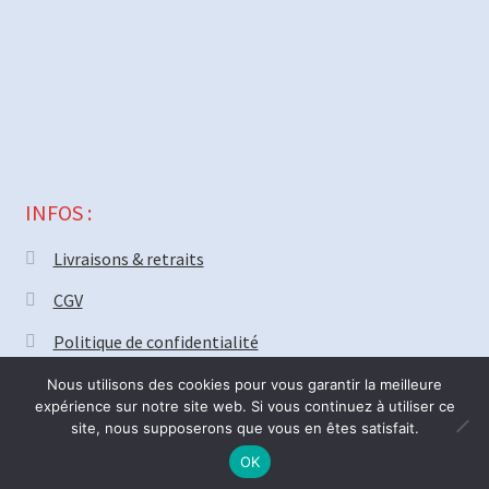
INFOS :
Livraisons & retraits
CGV
Politique de confidentialité
Nous utilisons des cookies pour vous garantir la meilleure
expérience sur notre site web. Si vous continuez à utiliser ce
site, nous supposerons que vous en êtes satisfait.
© MECAPARTS 2021 ~ création site
Web18.net
Nous serons fermé vendredi 31 Juillet pour deux semaines. Bonnes
0
OK
R
Recherche
vacances ! ré-ouverture Lundi 17 Août.