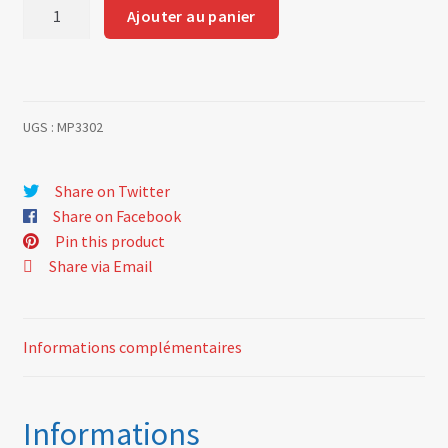
quantité
Ajouter au panier
de
Tandem
master
cylinder
UGS :
MP3302
Ø
19
mm
Share on Twitter
Share on Facebook
Pin this product
Share via Email
Informations complémentaires
Informations