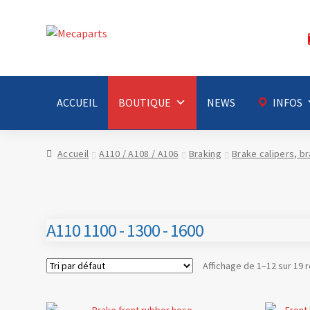
Aller
Aller
à
au
la
contenu
navigation
ACCUEIL
BOUTIQUE
NEWS
INFOS
Accueil
A110 / A108 / A106
Braking
Brake calipers, b
A110 1100 - 1300 - 1600
Affichage de 1–12 sur 19 r