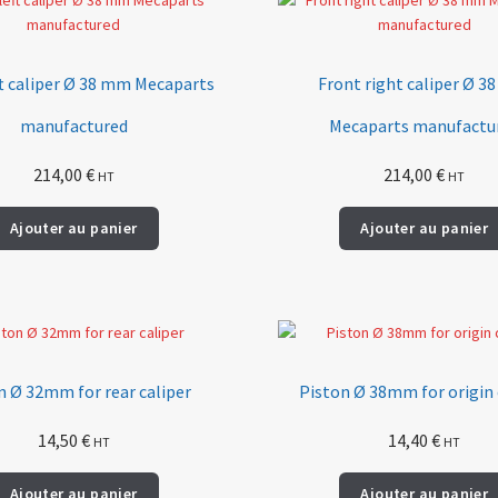
ft caliper Ø 38 mm Mecaparts
Front right caliper Ø 
manufactured
Mecaparts manufactu
214,00
€
214,00
€
HT
HT
Ajouter au panier
Ajouter au panier
n Ø 32mm for rear caliper
Piston Ø 38mm for origin 
14,50
€
14,40
€
HT
HT
Ajouter au panier
Ajouter au panier