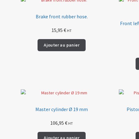
Brake front rubber hose.
Front le
15,95
€
HT
Ajouter au panier
Master cylinder Ø 19 mm
Pisto
106,95
€
HT
Ajouter au panier