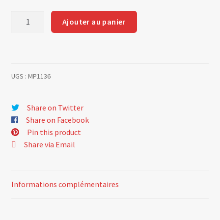
quantité
Ajouter au panier
de
Spark
plug
NGK
UGS :
MP1136
B
10
EGV
Share on Twitter
(racing
Share on Facebook
use)
Pin this product
Share via Email
Informations complémentaires