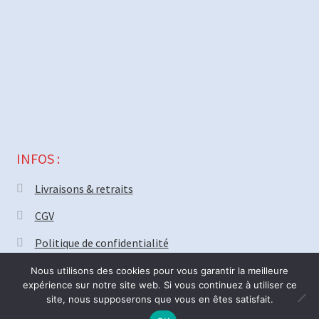
INFOS :
Livraisons & retraits
CGV
Politique de confidentialité
Nous utilisons des cookies pour vous garantir la meilleure
expérience sur notre site web. Si vous continuez à utiliser ce
site, nous supposerons que vous en êtes satisfait.
© MECAPARTS 2021 ~ création site
Web18.net
Nous serons fermé vendredi 31 Juillet pour deux semaines. Bonnes
0