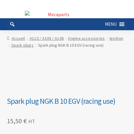
Aller
Aller
à
au
MENU
la
contenu
navigation
Accueil
A110 / A108 / A106
Engine accessories
Ignition
Spark plugs
Spark plug NGK B 10 EGV (racing use)
Spark plug NGK B 10 EGV (racing use)
15,50
€
HT