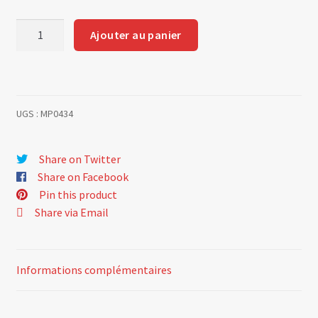
quantité
Ajouter au panier
de
Set
of
rings
UGS :
MP0434
(1.5mm
+
2.0mm
Share on Twitter
+
Share on Facebook
4.00
Pin this product
mm
Share via Email
)
for
6
Informations complémentaires
pistons