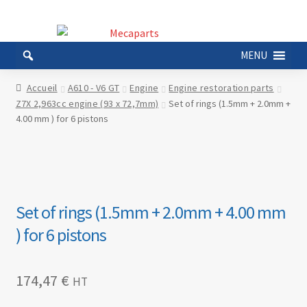
Aller
Aller
à
au
MENU
la
contenu
navigation
Accueil
A610 - V6 GT
Engine
Engine restoration parts
Z7X 2,963cc engine (93 x 72,7mm)
Set of rings (1.5mm + 2.0mm +
4.00 mm ) for 6 pistons
Set of rings (1.5mm + 2.0mm + 4.00 mm
) for 6 pistons
174,47
€
HT