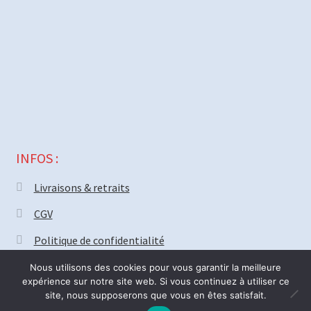
INFOS :
Livraisons & retraits
CGV
Politique de confidentialité
Nous utilisons des cookies pour vous garantir la meilleure
expérience sur notre site web. Si vous continuez à utiliser ce
site, nous supposerons que vous en êtes satisfait.
© MECAPARTS 2021 ~ création site
Web18.net
Nous serons fermé vendredi 31 Juillet pour deux semaines. Bonnes
0