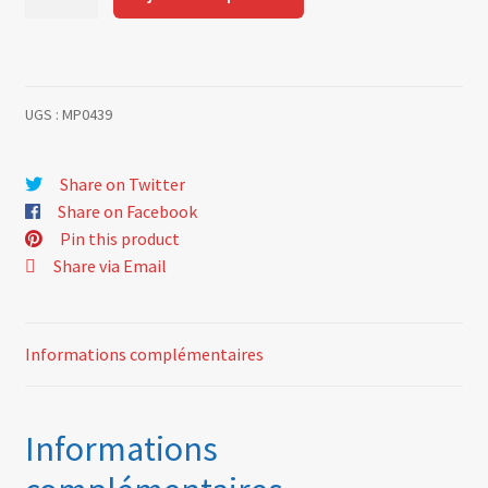
de
Set
of
valve
UGS :
MP0439
stem
gaskets
Share on Twitter
Share on Facebook
Pin this product
Share via Email
Informations complémentaires
Informations