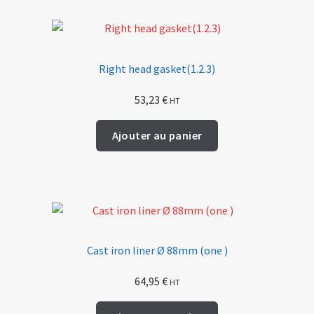
variations.
Les
options
peuvent
Right head gasket(1.2.3)
être
53,23
€
HT
choisies
sur
Ajouter au panier
la
page
du
produit
Cast iron liner Ø 88mm (one )
64,95
€
HT