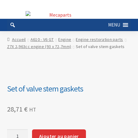
Aller
Aller
à
au
MENU
la
contenu
navigation
Accueil
A610 - V6 GT
Engine
Engine restoration parts
Z7X 2,963cc engine (93 x 72,7mm)
Set of valve stem gaskets
Set of valve stem gaskets
28,71
€
HT
quantité
Ajouter au panier