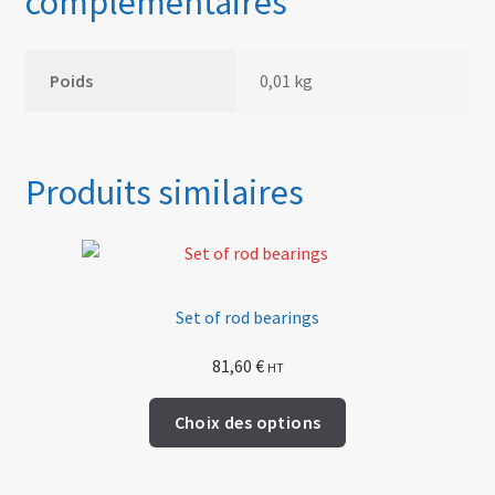
complémentaires
Poids
0,01 kg
Produits similaires
Set of rod bearings
81,60
€
HT
Ce
Choix des options
produit
a
plusieurs