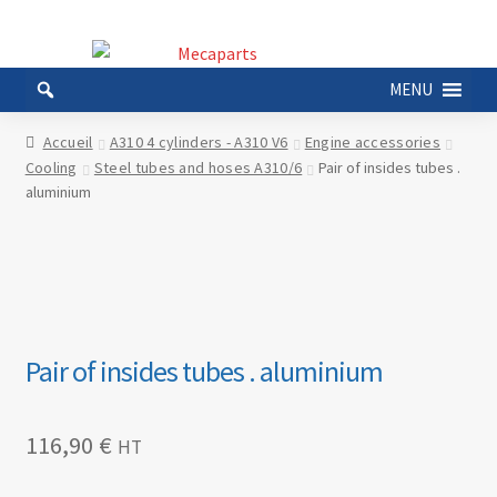
Aller
Aller
à
au
MENU
la
contenu
navigation
Accueil
A310 4 cylinders - A310 V6
Engine accessories
Cooling
Steel tubes and hoses A310/6
Pair of insides tubes .
aluminium
Pair of insides tubes . aluminium
116,90
€
HT