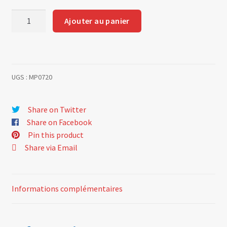
quantité
Ajouter au panier
de
Pair
of
insides
UGS :
MP0720
tubes
.
aluminium
Share on Twitter
Share on Facebook
Pin this product
Share via Email
Informations complémentaires