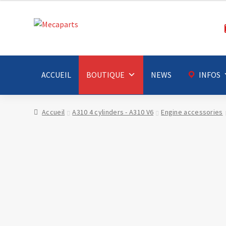
Aller
Aller
à
au
la
contenu
navigation
ACCUEIL
BOUTIQUE
NEWS
INFOS
Accueil
A310 4 cylinders - A310 V6
Engine accessories