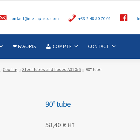
S
contact@mecaparts.com
+33 2 48 50 70 01
I
u
i
v
e
z
-
❤ FAVORIS
COMPTE
CONTACT
n
o
u
s
Cooling
Steel tubes and hoses A310/6
90° tube
90° tube
58,40
€
HT