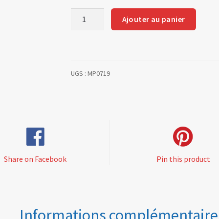
quantité
Ajouter au panier
de
90°
tube
UGS :
MP0719
Share on Facebook
Pin this product
Informations complémentaire