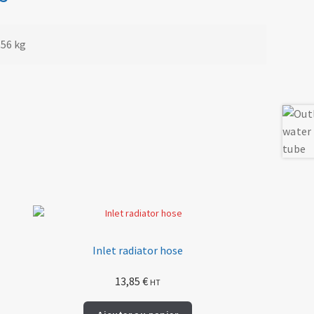
,56 kg
Inlet radiator hose
13,85
€
HT