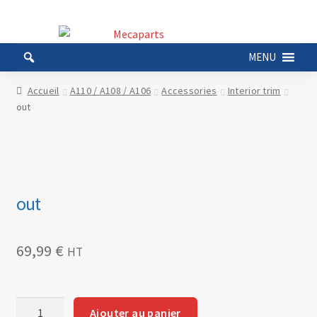
Aller
Aller
à
au
MENU
la
contenu
navigation
Accueil
A110 / A108 / A106
Accessories
Interior trim
out
out
69,99
€
HT
quantité
Ajouter au panier