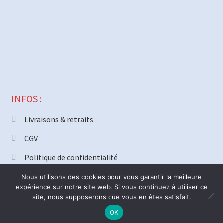
INFOS :
Livraisons & retraits
CGV
Politique de confidentialité
Nous utilisons des cookies pour vous garantir la meilleure
expérience sur notre site web. Si vous continuez à utiliser ce
site, nous supposerons que vous en êtes satisfait.
© MECAPARTS 2021 ~ création site
Web18.net
Nous serons fermé vendredi 31 Juillet pour deux semaines. Bonnes
0
OK
R
Recherche
vacances ! ré-ouverture Lundi 17 Août.