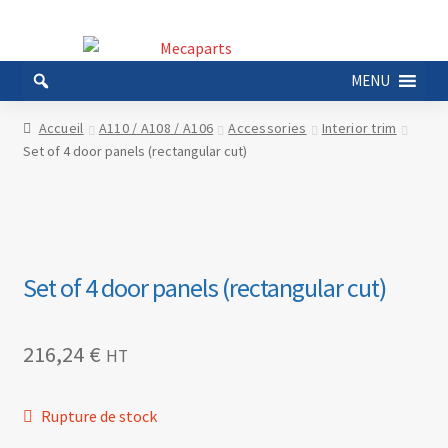
Aller
Aller
à
au
MENU
la
contenu
navigation
Accueil
A110 / A108 / A106
Accessories
Interior trim
Set of 4 door panels (rectangular cut)
Set of 4 door panels (rectangular cut)
216,24
€
HT
Rupture de stock