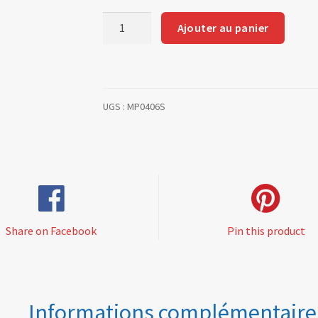
quantité
Ajouter au panier
de
kits
ring
1.5+1.5+3mm
UGS :
MP0406S
(for
6
forged
pistons
MP0406P
)
Share on Facebook
Pin this product
Informations complémentaire