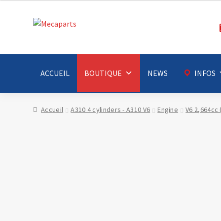
Aller
Aller
à
au
la
contenu
navigation
ACCUEIL
BOUTIQUE
NEWS
INFOS
Accueil
A310 4 cylinders - A310 V6
Engine
V6 2,664cc 