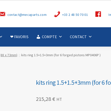
S
contact@mecaparts.com
+33 2 48 50 70 01
I
u
i
v
e
z
-
❤ FAVORIS
COMPTE
CONTACT
n
o
u
s
(88 x 73mm)
kits ring 1.5+1.5+3mm (for 6 forged pistons MP0406P )
kits ring 1.5+1.5+3mm (for 6 f
215,28
€
HT