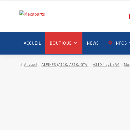
Aller
Aller
à
au
la
contenu
navigation
ACCUEIL
BOUTIQUE
NEWS
INFOS
Accueil
ALPINES (A110, A310, GTA)
A310 4 cyl. / V6
Mo