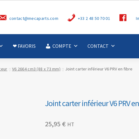
S
contact@mecaparts.com
+33 2 48 50 70 01
I
u
i
v
e
z
-
❤ FAVORIS
COMPTE
CONTACT
n
o
u
s
teur
V6 2664 cm3 (88 x 73 mm)
Joint carter inférieur V6 PRV en fibre
Joint carter inférieur V6 PRV en
25,95
€
HT