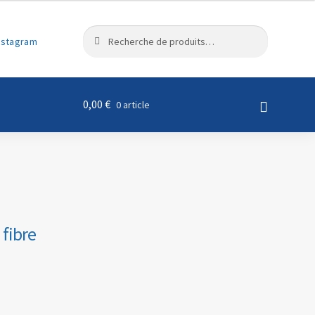
R
Recherche
nstagram
e
pour :
c
h
e
0,00
€
0 article
r
c
h
e
 fibre