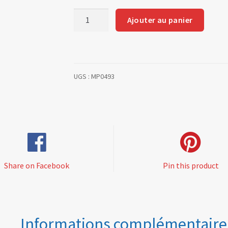
quantité
Ajouter au panier
de
Joint
carter
inférieur
UGS :
MP0493
V6
PRV
en
fibre
Share on Facebook
Pin this product
Informations complémentaire