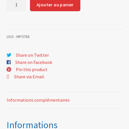
quantité
Ajouter au panier
de
Durite
turbo
GTA
UGS :
MP0788
60
01
007
Share on Twitter
768
Share on Facebook
Pin this product
Share via Email
Informations complémentaires
Informations