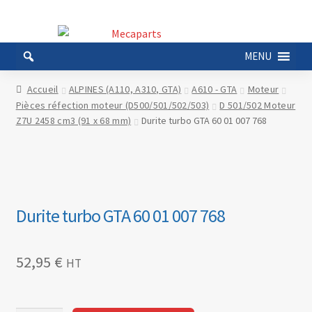
Aller
Aller
à
au
MENU
la
contenu
navigation
Accueil
ALPINES (A110, A310, GTA)
A610 - GTA
Moteur
Pièces réfection moteur (D500/501/502/503)
D 501/502 Moteur
Z7U 2458 cm3 (91 x 68 mm)
Durite turbo GTA 60 01 007 768
Durite turbo GTA 60 01 007 768
52,95
€
HT