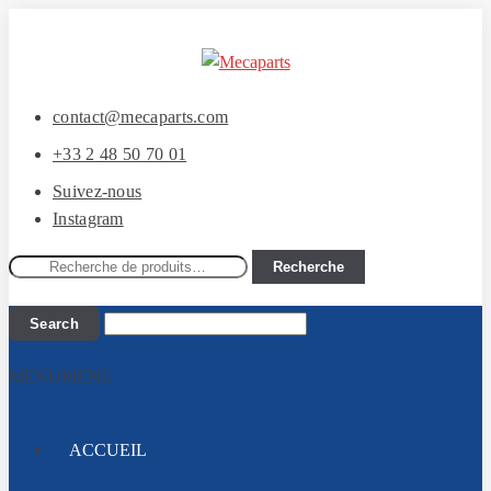
Aller
Aller
à
au
la
contenu
contact@mecaparts.com
navigation
+33 2 48 50 70 01
Suivez-nous
Instagram
Recherche
Recherche
pour :
MENU
MENU
ACCUEIL