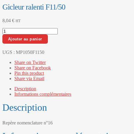
Gicleur ralenti F11/50
8,04
€
HT
quantité
de
Ajouter au panier
Gicleur
ralenti
F11/50
UGS :
MP1050F1150
Share on Twitter
Share on Facebook
Pin this product
Share via Email
Description
Informations complémentaires
Description
Repère nomenclature n°16