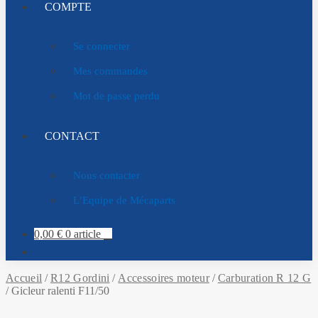
COMPTE
Se connecter
Mes commandes
Mot de passe perdu
CONTACT
Nous contacter
L’Equipe de Mécaparts
0,00
€
0 article
Accueil
/
R12 Gordini
/
Accessoires moteur
/
Carburation R 12 G
/
Gicleur ralenti F11/50