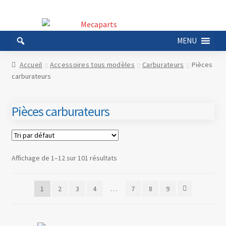
Aller
Aller
à
au
MENU
la
contenu
navigation
Accueil
Accessoires tous modèles
Carburateurs
Pièces
carburateurs
Pièces carburateurs
Affichage de 1–12 sur 101 résultats
1
2
3
4
…
7
8
9