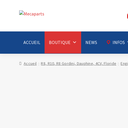
Aller
Aller
à
au
la
contenu
navigation
ACCUEIL
BOUTIQUE
NEWS
INFOS
Accueil
R8, R10, R8 Gordini, Dauphine, 4CV, Floride
Eng