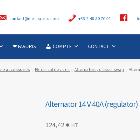
S
contact@mecaparts.com
+33 2 48 50 70 01
I
u
i
v
e
z
-
❤ FAVORIS
COMPTE
CONTACT
n
o
u
s
ine accessories
Electrical devices
Alternators, classic swap
Altern
Alternator 14 V 40A (regulator)
124,42
€
HT