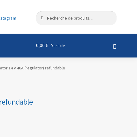
R
Recherche
nstagram
e
pour :
c
h
e
0,00
€
0 article
r
c
h
ator 14 V 40A (regulator) refundable
e
 refundable