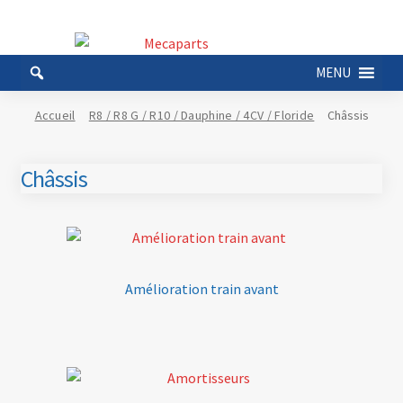
Aller
Aller
à
au
MENU
la
contenu
navigation
Accueil
R8 / R8 G / R10 / Dauphine / 4CV / Floride
Châssis
Châssis
Amélioration train avant