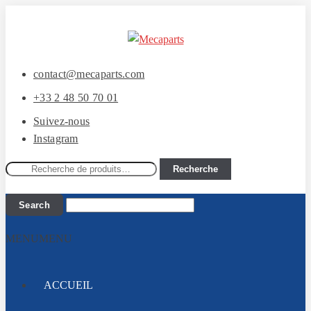
Aller
Aller
à
au
la
contenu
contact@mecaparts.com
navigation
+33 2 48 50 70 01
Suivez-nous
Instagram
Recherche
Recherche
pour :
MENU
MENU
ACCUEIL