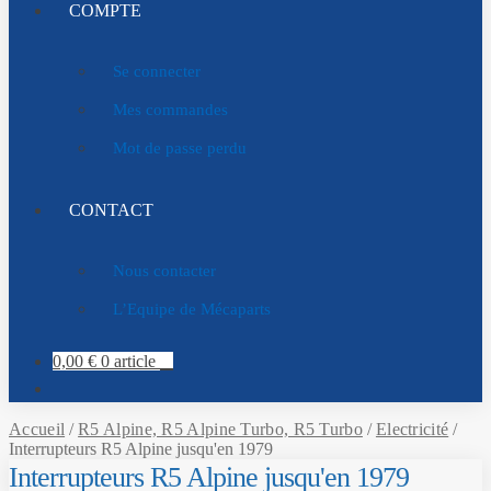
COMPTE
Se connecter
Mes commandes
Mot de passe perdu
CONTACT
Nous contacter
L’Equipe de Mécaparts
0,00
€
0 article
Accueil
/
R5 Alpine, R5 Alpine Turbo, R5 Turbo
/
Electricité
/
Interrupteurs R5 Alpine jusqu'en 1979
Interrupteurs R5 Alpine jusqu'en 1979