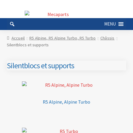
Aller
Aller
à
au
MENU
la
contenu
navigation
Accueil
R5 Alpine, R5 Alpine Turbo, R5 Turbo
Châssis
Silentblocs et supports
Silentblocs et supports
R5 Alpine, Alpine Turbo