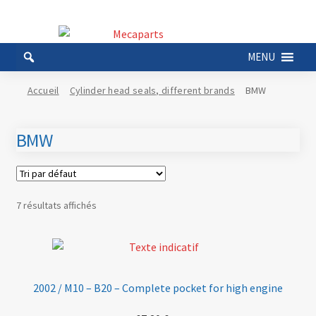
Aller
Aller
à
au
MENU
la
contenu
navigation
Accueil
Cylinder head seals, different brands
BMW
BMW
7 résultats affichés
2002 / M10 – B20 – Complete pocket for high engine