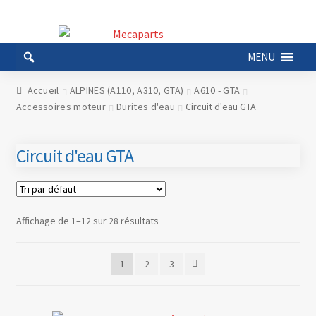
Aller
Aller
à
au
MENU
la
contenu
navigation
Accueil
ALPINES (A110, A310, GTA)
A610 - GTA
Accessoires moteur
Durites d'eau
Circuit d'eau GTA
Circuit d'eau GTA
Affichage de 1–12 sur 28 résultats
1
2
3