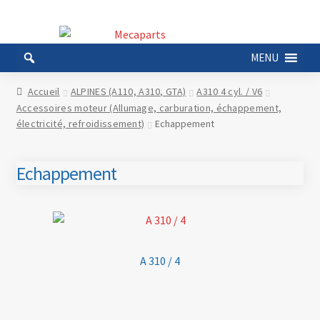
Aller
Aller
à
au
MENU
la
contenu
navigation
Accueil
ALPINES (A110, A310, GTA)
A310 4 cyl. / V6
Accessoires moteur (Allumage, carburation, échappement,
électricité, refroidissement)
Echappement
Echappement
A 310 / 4