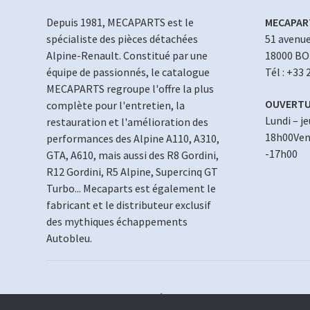
Depuis 1981, MECAPARTS est le
MECAPAR
spécialiste des pièces détachées
51 avenue
Alpine-Renault. Constitué par une
18000 B
équipe de passionnés, le catalogue
Tél : +33 
MECAPARTS regroupe l'offre la plus
OUVERTU
complète pour l'entretien, la
Lundi – j
restauration et l'amélioration des
18h00Vend
performances des Alpine A110, A310,
-17h00
GTA, A610, mais aussi des R8 Gordini,
R12 Gordini, R5 Alpine, Supercinq GT
Turbo... Mecaparts est également le
fabricant et le distributeur exclusif
des mythiques échappements
Autobleu.
© MECAPARTS 2021 ~ création site
Web18.net