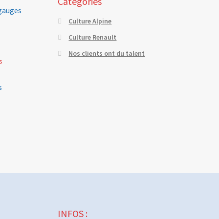
Catégories
gauges
Culture Alpine
Culture Renault
Nos clients ont du talent
s
INFOS :