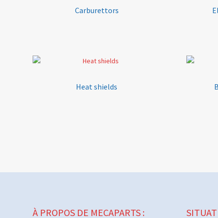
Carburettors
E
Heat shields
B
À PROPOS DE MECAPARTS :
SITUAT