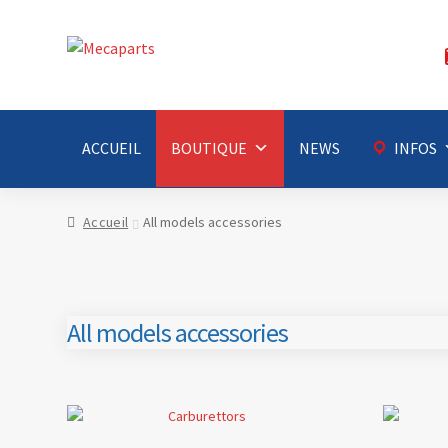
Aller
Aller
à
au
la
contenu
navigation
ACCUEIL
BOUTIQUE
NEWS
INFOS
Accueil
All models accessories
All models accessories