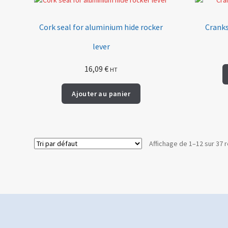
Cork seal for aluminium hide rocker
Cranks
lever
16,09
€
HT
Ajouter au panier
Affichage de 1–12 sur 37 r