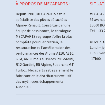
À PROPOS DE MECAPARTS :
SITUAT
Depuis 1981, MECAPARTS est le
MECAPAR
spécialiste des pièces détachées
51 avenue
Alpine-Renault. Constitué par une
18000 B
équipe de passionnés, le catalogue
Tél : +33 
MECAPARTS regroupe l'offre la plus
OUVERTU
complète pour l'entretien, la
Lundi – j
restauration et l'amélioration des
18h00Vend
performances des Alpine A110, A310,
-17h00
GTA, A610, mais aussi des R8 Gordini,
R12 Gordini, R5 Alpine, Supercinq GT
Turbo... Mecaparts est également le
fabricant et le distributeur exclusif
des mythiques échappements
Autobleu.