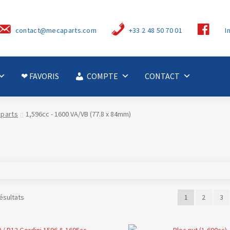
S
contact@mecaparts.com
+33 2 48 50 70 01
I
u
i
v
e
z
-
❤ FAVORIS
COMPTE
CONTACT
n
o
u
s
 parts
1,596cc - 1600 VA/VB (77.8 x 84mm)
ésultats
1
2
3