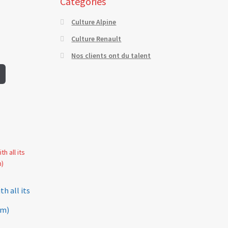
Catégories
Culture Alpine
Culture Renault
Nos clients ont du talent
h all its
mm)