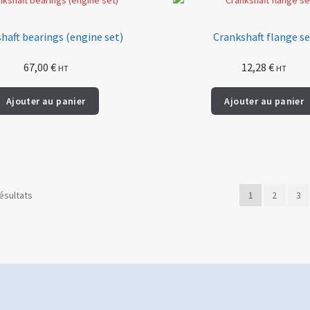
haft bearings (engine set)
Crankshaft flange s
67,00
€
12,28
€
HT
HT
Ajouter au panier
Ajouter au panier
ésultats
1
2
3