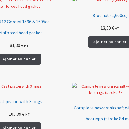
Bloc nut (1,600cc)
R12 Gordini 1596 & 1605cc –
13,50
€
HT
einforced head gasket
Ajouter au panier
81,80
€
HT
Ajouter au panier
st piston with 3 rings
Complete new crankshaft wit
105,39
€
HT
bearings (stroke 84 
Ajouter au panier