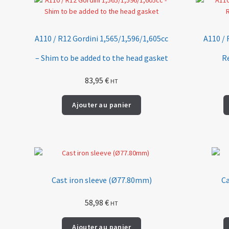
A110 / R12 Gordini 1,565/1,596/1,605cc
A110 / 
– Shim to be added to the head gasket
R
83,95
€
HT
Ajouter au panier
Cast iron sleeve (Ø77.80mm)
Ca
58,98
€
HT
Ajouter au panier