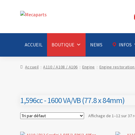
Aller
Aller
à
au
la
contenu
navigation
ACCUEIL
BOUTIQUE
NEWS
INFOS
Accueil
A110 / A108 / A106
Engine
Engine restoration
1,596cc - 1600 VA/VB (77.8 x 84mm)
Affichage de 1–12 sur 37 r