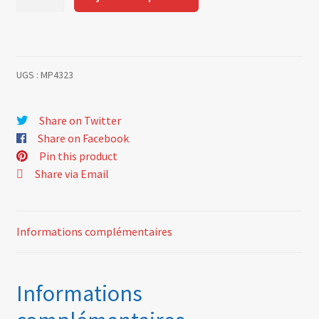
de
Wiper
blade
350
UGS :
MP4323
mm
pair
Share on Twitter
Share on Facebook
Pin this product
Share via Email
Informations complémentaires
Informations