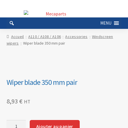
Aller
Aller
à
au
MENU
la
contenu
navigation
Accueil
A110 / A108 / A106
Accessories
Windscreen
wipers
Wiper blade 350 mm pair
Wiper blade 350 mm pair
8,93
€
HT
quantité
Ajouter au panier