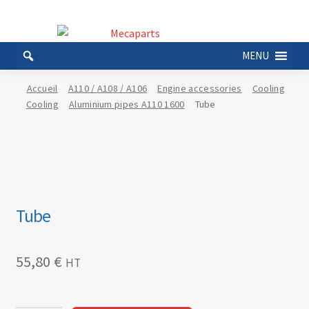
Aller
Aller
à
au
MENU
la
contenu
navigation
Accueil
A110 / A108 / A106
Engine accessories
Cooling
Cooling
Aluminium pipes A110 1600
Tube
Tube
55,80
€
HT