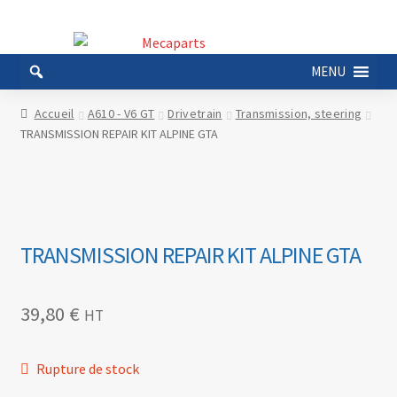
Aller
Aller
à
au
MENU
la
contenu
navigation
Accueil
A610 - V6 GT
Drivetrain
Transmission, steering
TRANSMISSION REPAIR KIT ALPINE GTA
TRANSMISSION REPAIR KIT ALPINE GTA
39,80
€
HT
Rupture de stock