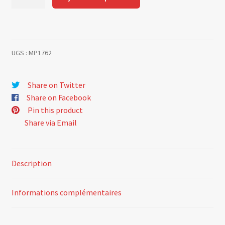
de
Transmission
5
gt
UGS :
MP1762
Turbo
coté
Droit
Share on Twitter
Share on Facebook
Pin this product
Share via Email
Description
Informations complémentaires