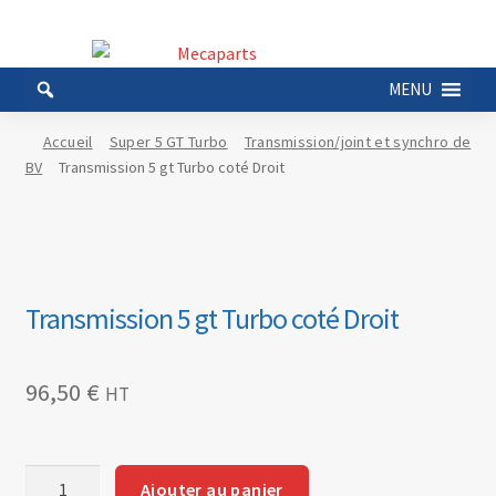
Aller
Aller
à
au
MENU
la
contenu
navigation
Accueil
Super 5 GT Turbo
Transmission/joint et synchro de
BV
Transmission 5 gt Turbo coté Droit
Transmission 5 gt Turbo coté Droit
96,50
€
HT
quantité
Ajouter au panier