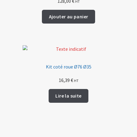
128,00
€
HT
Ajouter au panier
Kit coté roue Ø76 Ø35
16,39
€
HT
Lire la suite