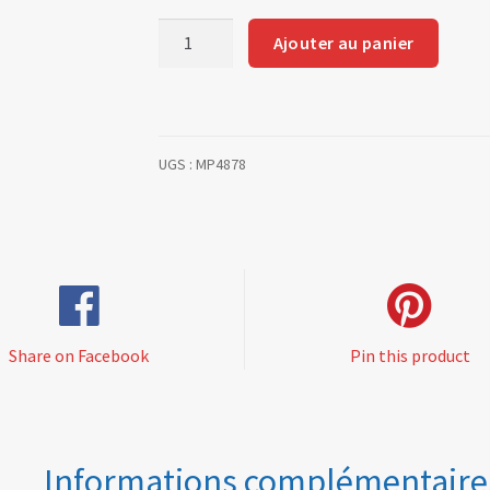
quantité
Ajouter au panier
de
tirette
de
coupe
UGS :
MP4878
circuit
gainée
1.60
m
Share on Facebook
Pin this product
Informations complémentaire