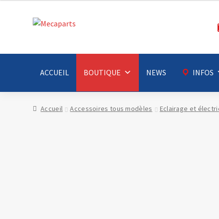
Aller
Aller
à
au
la
contenu
navigation
ACCUEIL
BOUTIQUE
NEWS
INFOS
Accueil
Accessoires tous modèles
Eclairage et électri