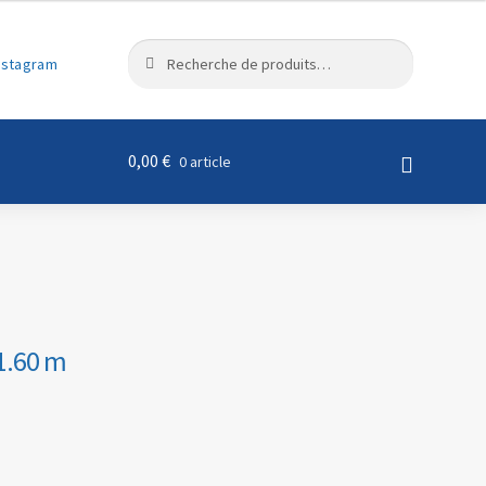
R
Recherche
nstagram
e
pour :
c
h
e
0,00
€
0 article
r
c
h
e
 1.60 m