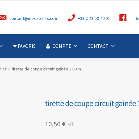
S
contact@mecaparts.com
+33 2 48 50 70 01
I
u
i
v
e
z
-
❤ FAVORIS
COMPTE
CONTACT
n
o
u
s
cité
tirette de coupe circuit gainée 1.60 m
tirette de coupe circuit gainée
10,50
€
HT