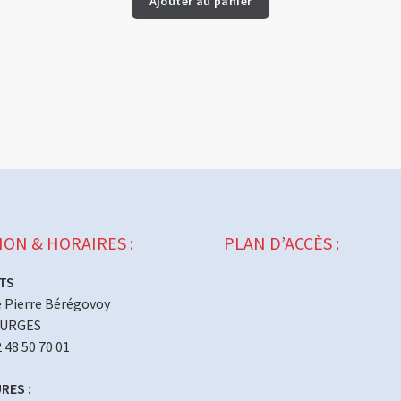
Ajouter au panier
ION & HORAIRES :
PLAN D’ACCÈS :
TS
 Pierre Bérégovoy
OURGES
2 48 50 70 01
RES :