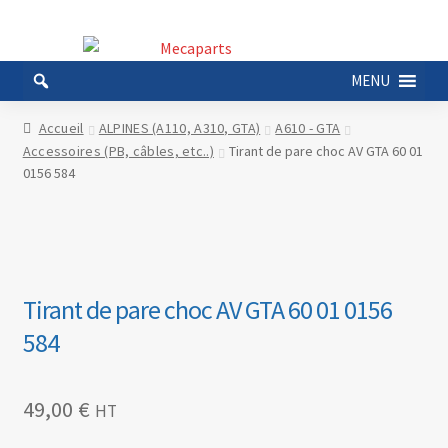
Aller
Aller
à
au
MENU
la
contenu
navigation
Accueil
ALPINES (A110, A310, GTA)
A610 - GTA
Accessoires (PB, câbles, etc..)
Tirant de pare choc AV GTA 60 01
0156 584
Tirant de pare choc AV GTA 60 01 0156
584
49,00
€
HT