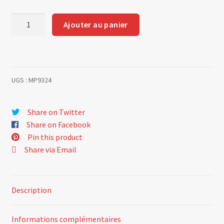
quantité
Ajouter au panier
de
Tirant
de
pare
UGS :
MP9324
choc
AV
GTA
Share on Twitter
60
Share on Facebook
01
Pin this product
0156
Share via Email
584
Description
Informations complémentaires