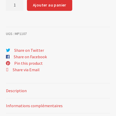
quantité
Ajouter au panier
de
Tête
emboitement
7mm
UGS :
MP1107
Share on Twitter
Share on Facebook
Pin this product
Share via Email
Description
Informations complémentaires