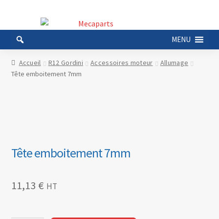
Aller
Aller
à
au
MENU
la
contenu
navigation
Accueil
R12 Gordini
Accessoires moteur
Allumage
Tête emboitement 7mm
Tête emboitement 7mm
11,13
€
HT