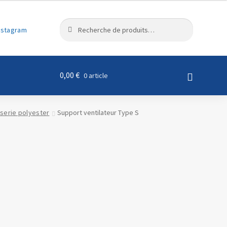
R
Recherche
nstagram
e
pour :
c
h
e
0,00
€
0 article
r
c
h
serie polyester
Support ventilateur Type S
e