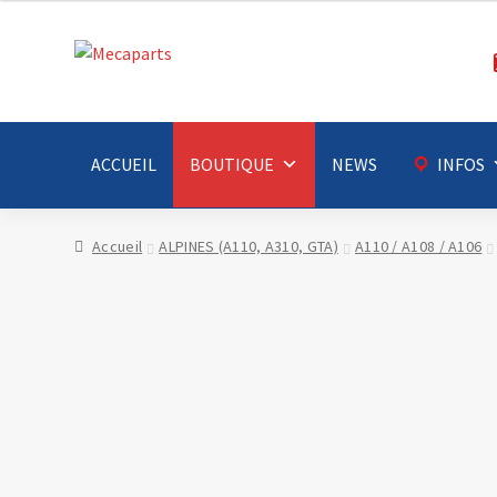
Aller
Aller
à
au
la
contenu
navigation
ACCUEIL
BOUTIQUE
NEWS
INFOS
Accueil
ALPINES (A110, A310, GTA)
A110 / A108 / A106