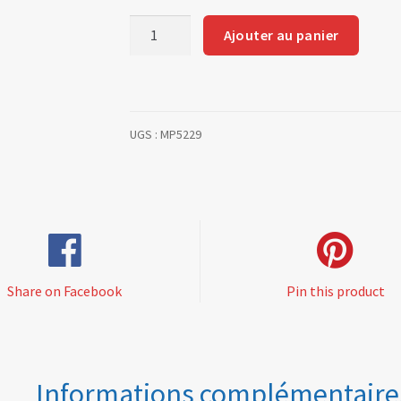
quantité
Ajouter au panier
de
Support
ventilateur
Type
UGS :
MP5229
S
Share on Facebook
Pin this product
Informations complémentaire