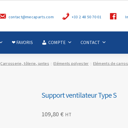
S
contact@mecaparts.com
+33 2 48 50 70 01
I
u
i
v
e
z
-
❤ FAVORIS
COMPTE
CONTACT
n
o
u
s
Carrosserie, tôlerie, jantes
Eléments polyester
Eléments de carros
Support ventilateur Type S
109,80
€
HT