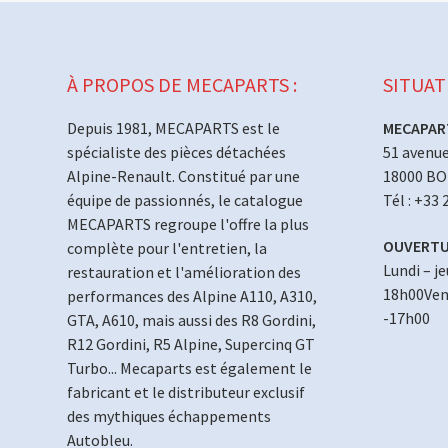
À PROPOS DE MECAPARTS :
SITUAT
Depuis 1981, MECAPARTS est le
MECAPAR
spécialiste des pièces détachées
51 avenue
Alpine-Renault. Constitué par une
18000 B
équipe de passionnés, le catalogue
Tél : +33 
MECAPARTS regroupe l'offre la plus
OUVERTU
complète pour l'entretien, la
Lundi – j
restauration et l'amélioration des
18h00Vend
performances des Alpine A110, A310,
-17h00
GTA, A610, mais aussi des R8 Gordini,
R12 Gordini, R5 Alpine, Supercinq GT
Turbo... Mecaparts est également le
fabricant et le distributeur exclusif
des mythiques échappements
Autobleu.