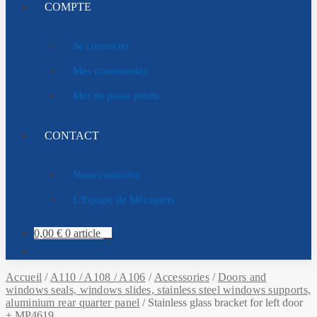
COMPTE
Se connecter
Mes commandes
Mot de passe perdu
CONTACT
Nous contacter
L’Equipe de Mécaparts
0,00
€
0 article
Accueil
/
A110 / A108 / A106
/
Accessories
/
Doors and
windows seals, windows slides, stainless steel windows supports,
aluminium rear quarter panel
/
Stainless glass bracket for left door
+ MP4619