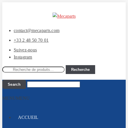
Aller
Aller
à
au
la
contenu
contact@mecaparts.com
navigation
+33 2 48 50 70 01
Suivez-nous
Instagram
Recherche
Recherche
pour :
MENU
MENU
ACCUEIL