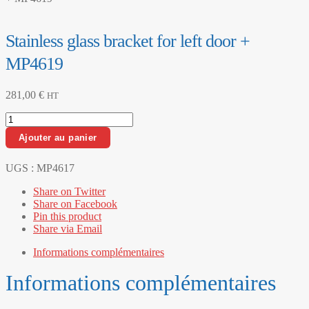
Stainless glass bracket for left door +
MP4619
281,00
€
HT
quantité
de
Ajouter au panier
Stainless
glass
bracket
UGS :
MP4617
for
Share on Twitter
left
Share on Facebook
door
Pin this product
+
Share via Email
MP4619
Informations complémentaires
Informations complémentaires