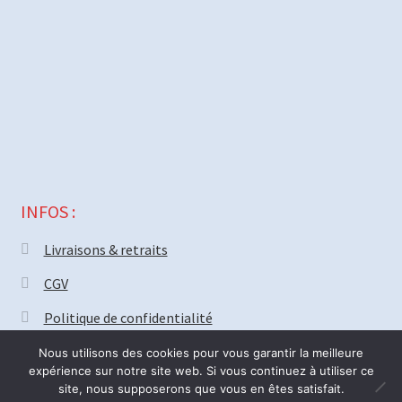
INFOS :
Livraisons & retraits
CGV
Politique de confidentialité
Nous utilisons des cookies pour vous garantir la meilleure
expérience sur notre site web. Si vous continuez à utiliser ce
site, nous supposerons que vous en êtes satisfait.
© MECAPARTS 2021 ~ création site
Web18.net
Nous serons fermé vendredi 31 Juillet pour deux semaines. Bonnes