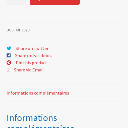
de
Square
headed
tip
UGS :
MP3920
cablen
241
cm
Share on Twitter
Share on Facebook
Pin this product
Share via Email
Informations complémentaires
Informations