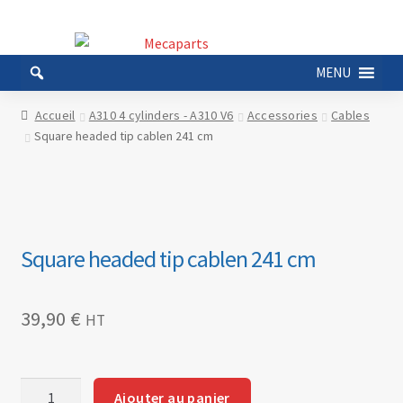
Aller
Aller
à
au
MENU
la
contenu
navigation
Accueil
A310 4 cylinders - A310 V6
Accessories
Cables
Square headed tip cablen 241 cm
Square headed tip cablen 241 cm
39,90
€
HT
quantité
Ajouter au panier