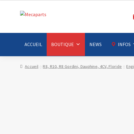
Aller
Aller
à
au
la
contenu
navigation
ACCUEIL
BOUTIQUE
NEWS
INFOS
Accueil
R8, R10, R8 Gordini, Dauphine, 4CV, Floride
Eng