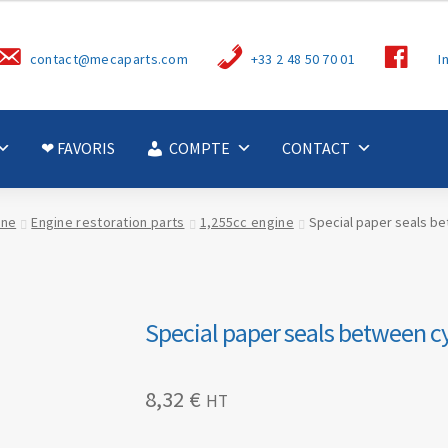
S
contact@mecaparts.com
+33 2 48 50 70 01
I
u
i
v
e
z
-
❤ FAVORIS
COMPTE
CONTACT
n
o
u
s
ine
Engine restoration parts
1,255cc engine
Special paper seals be
Special paper seals between cy
8,32
€
HT