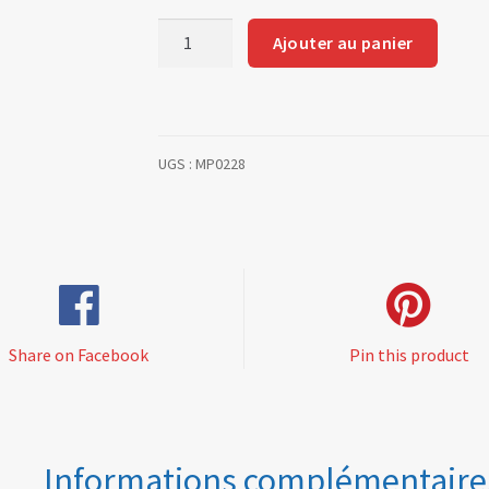
quantité
Ajouter au panier
de
Special
paper
seals
UGS :
MP0228
between
cylinder
head
and
intake
pipe
(pair)
Share on Facebook
Pin this product
Informations complémentaire