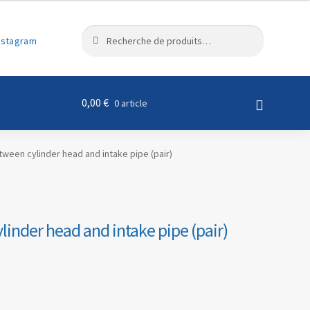
R
Recherche
nstagram
e
pour :
c
h
e
0,00
€
0 article
r
c
h
tween cylinder head and intake pipe (pair)
e
linder head and intake pipe (pair)