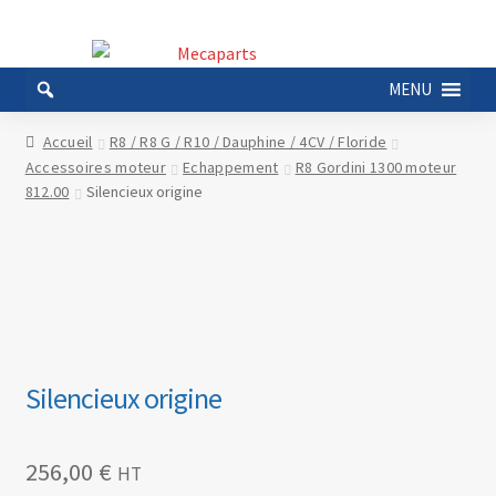
Aller
Aller
à
au
MENU
la
contenu
navigation
Accueil
R8 / R8 G / R10 / Dauphine / 4CV / Floride
Accessoires moteur
Echappement
R8 Gordini 1300 moteur
812.00
Silencieux origine
Silencieux origine
256,00
€
HT