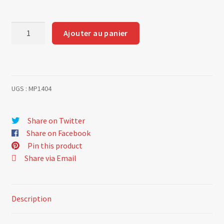
quantité
Ajouter au panier
de
Silencieux
origine
UGS :
MP1404
Share on Twitter
Share on Facebook
Pin this product
Share via Email
Description