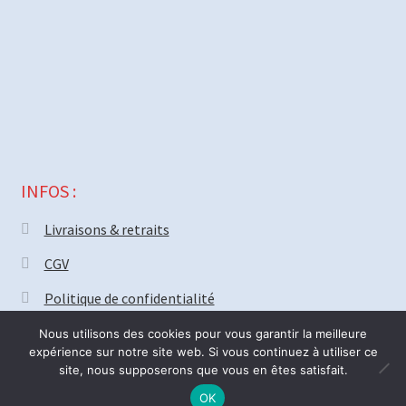
INFOS :
Livraisons & retraits
CGV
Politique de confidentialité
Nous utilisons des cookies pour vous garantir la meilleure
expérience sur notre site web. Si vous continuez à utiliser ce
site, nous supposerons que vous en êtes satisfait.
© MECAPARTS 2021 ~ création site
Web18.net
Nous serons fermé vendredi 31 Juillet pour deux semaines. Bonnes
0
OK
R
vacances ! ré-ouverture Lundi 17 Août.