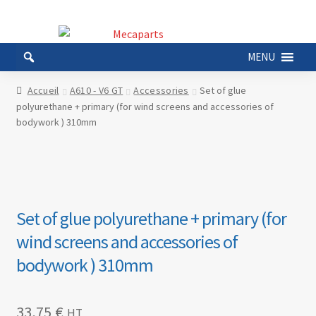
Aller
Aller
à
au
MENU
la
contenu
navigation
Accueil
A610 - V6 GT
Accessories
Set of glue
polyurethane + primary (for wind screens and accessories of
bodywork ) 310mm
Set of glue polyurethane + primary (for
wind screens and accessories of
bodywork ) 310mm
33,75
€
HT