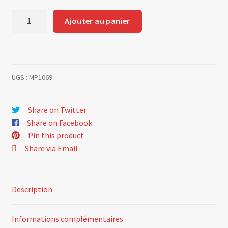
quantité
Ajouter au panier
de
Screw
locking
tab
UGS :
MP1069
(lock
washer)
Share on Twitter
Share on Facebook
Pin this product
Share via Email
Description
Informations complémentaires