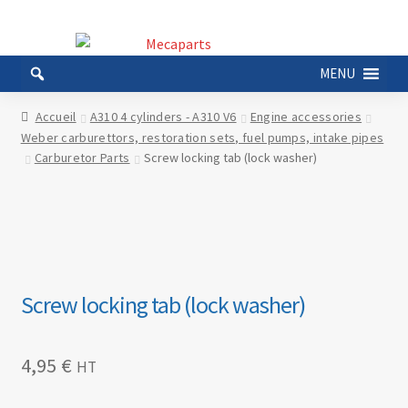
Aller
Aller
à
au
MENU
la
contenu
navigation
Accueil
A310 4 cylinders - A310 V6
Engine accessories
Weber carburettors, restoration sets, fuel pumps, intake pipes
Carburetor Parts
Screw locking tab (lock washer)
Screw locking tab (lock washer)
4,95
€
HT