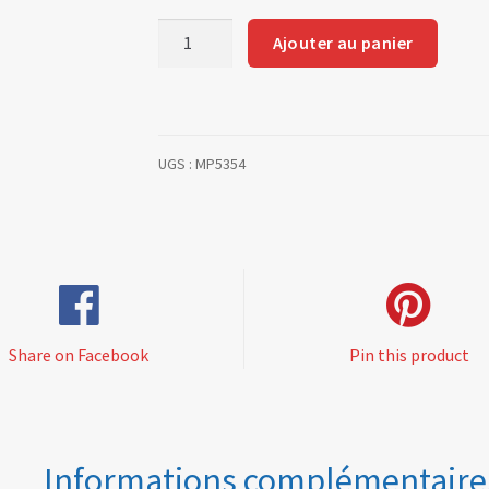
quantité
Ajouter au panier
de
Rim
in
3
UGS :
MP5354
parts
5
x13
Share on Facebook
Pin this product
Informations complémentaire