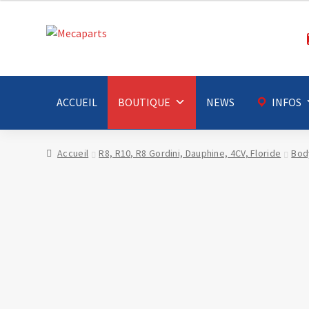
Aller
Aller
à
au
la
contenu
navigation
ACCUEIL
BOUTIQUE
NEWS
INFOS
Accueil
R8, R10, R8 Gordini, Dauphine, 4CV, Floride
Bod