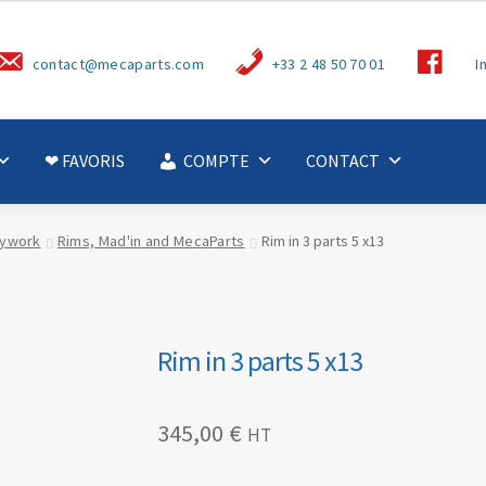
S
contact@mecaparts.com
+33 2 48 50 70 01
I
u
i
v
e
z
-
❤ FAVORIS
COMPTE
CONTACT
n
o
u
s
ywork
Rims, Mad'in and MecaParts
Rim in 3 parts 5 x13
Rim in 3 parts 5 x13
345,00
€
HT