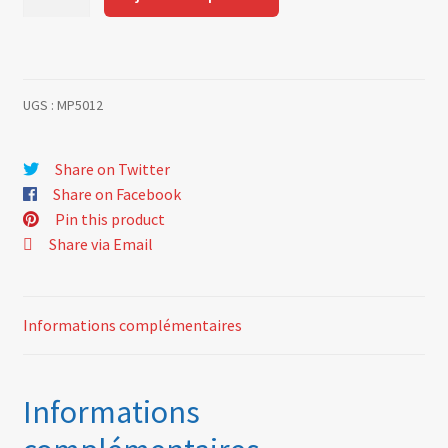
de
Renault
metal
monogram
UGS :
MP5012
Share on Twitter
Share on Facebook
Pin this product
Share via Email
Informations complémentaires
Informations