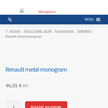
Aller
Aller
à
au
MENU
la
contenu
navigation
Accueil
A110 / A108 / A106
Accessories
Emblems
Renault metal monogram
Renault metal monogram
46,85
€
HT
quantité
Ajouter au panier