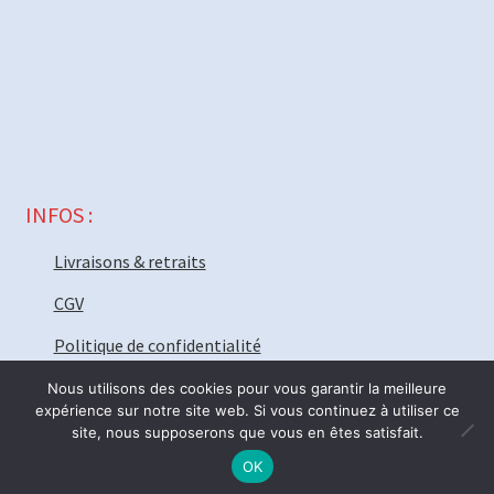
INFOS :
Livraisons & retraits
CGV
Politique de confidentialité
Nous utilisons des cookies pour vous garantir la meilleure
expérience sur notre site web. Si vous continuez à utiliser ce
site, nous supposerons que vous en êtes satisfait.
© MECAPARTS 2021 ~ création site
Web18.net
Nous serons fermé vendredi 31 Juillet pour deux semaines. Bonnes
0
OK
R
Recherche
vacances ! ré-ouverture Lundi 17 Août.