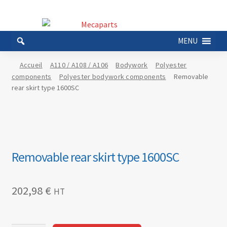
Aller
Aller
à
au
MENU
la
contenu
navigation
Accueil
A110 / A108 / A106
Bodywork
Polyester
components
Polyester bodywork components
Removable
rear skirt type 1600SC
Removable rear skirt type 1600SC
202,98
€
HT