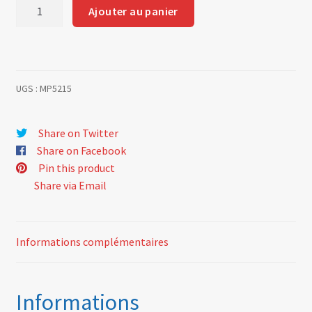
quantité
Ajouter au panier
de
Removable
rear
skirt
UGS :
MP5215
type
1600SC
Share on Twitter
Share on Facebook
Pin this product
Share via Email
Informations complémentaires
Informations